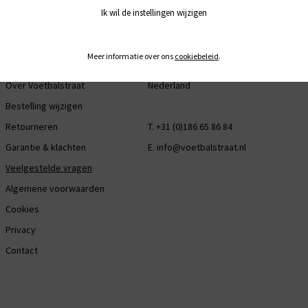
KLANTENSERVICE
CONTACT
SOC
Ik wil de instellingen wijzigen
Bestellen & leveren
Industriestraat 29
Fac
Meer informatie over ons
cookiebeleid
.
Clubcode
3281 LB Numansdorp
Ins
Over Voetbalstraat
Nederland
Bestelling wijzigen
Retourneren
T. +31 (0)186 65 86 84
Garantie & klachten
E.
info@voetbalstraat.nl
Veelgestelde vragen
Algemene voorwaarden
Cookies
Privacy
Contact