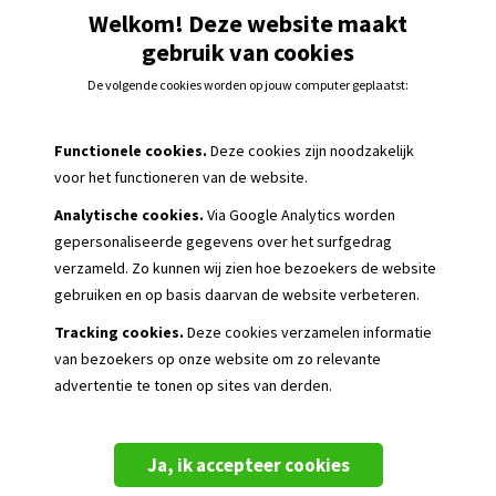
Welkom! Deze website maakt
Kan ik mijn bestelling nog wijzigen?
gebruik van cookies
Het artikel dat ik heb ontvangen is stuk. Wat nu?
De volgende cookies worden op jouw computer geplaatst:
Hoe werkt de clubcode?
Functionele cookies.
Deze cookies zijn noodzakelijk
voor het functioneren van de website.
Kan ik artikelen ook laten bedrukken?
Analytische cookies.
Via Google Analytics worden
Hoe kan ik de Quick Teamwear kleding het beste wasse
gepersonaliseerde
gegevens over het surfgedrag
verzameld. Zo kunnen wij zien hoe bezoekers de website
gebruiken en op basis daarvan de website verbeteren.
Tracking cookies.
Deze cookies verzamelen informatie
van bezoekers op onze website om zo relevante
advertentie te tonen op sites van derden.
Ja, ik accepteer cookies