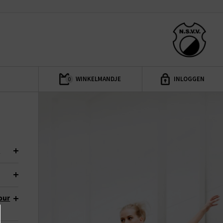
WINKELMANDJE
INLOGGEN
0
?
our