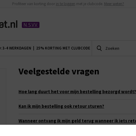
Profiteer van korting door
in te loggen
met je clubcode.
Meer weten?
N.S.V.V.
D: 3-4 WERKDAGEN |
25% KORTING MET CLUBCODE
Veelgestelde vragen
Hoe lang duurt het voor mijn bestelling bezorgd wordt
Kan ik mijn bestelling ook retour sturen?
Wanneer ontvang ik mijn geld terug wanneer ik iets ret
heb gestuurd?